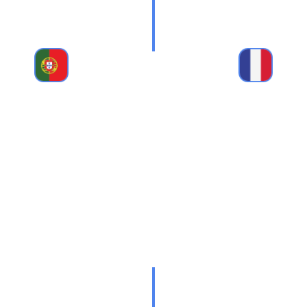
MERCADO
MARCHÉ
PORTUGUÊS
FRANÇAIS
Representantes
Horizontal |
FABRICATION
exclusivos
Metalomecânica
ET
das
Solutions en
LIVRAISON
marcas
Kit
DE
Industriel
SOLUTIONS
MÉTALLIQUES