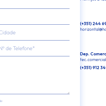
(+351) 244 6
horizontal@ho
Dep. Comerci
tec.comercia
(+351) 912 34
de