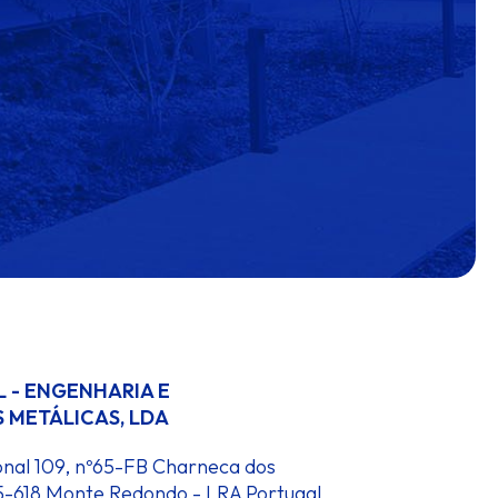
 - ENGENHARIA E
 METÁLICAS, LDA
onal 109, nº65-FB Charneca dos
5-618 Monte Redondo - LRA Portugal