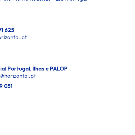
91 625
rizontal.pt
al Portugal, Ilhas e PALOP
l@horizontal.pt
9 051